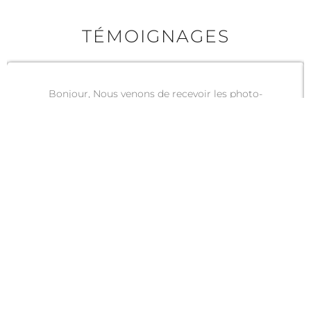
TÉMOIGNAGES
Bonjour, Nous venons de recevoir les photo-
langage que nous avions commandé. Les photos
sont vraiment très belles . Nous avons aussi
beaucoup aimé votre jeu " ici la routine n'a pas sa
place". Merci et bravo . Je vous souhaite une belle
journée.
Sylvie G. – Cheffe de projet